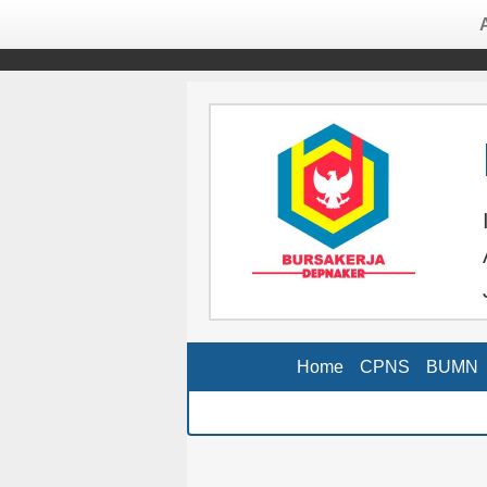
Home
CPNS
BUMN