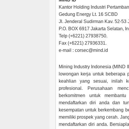
Kantor Holding Industri Pertamban
Gedung Energy Lt. 16 SCBD
Jl. Jenderal Sudirman Kav. 52-53 
P.O. BOX 6917 Jakarta Selatan, I
Telp (+6221) 27938750.
Fax (+6221) 27936331.
e-mail :
corsec@mind.id
Mining Industry Indonesia (MIND 
lowongan kerja untuk beberapa p
keahlian yang sesuai, inilah
profesional. Perusahaan menc
berkomitmen untuk membantu 
mendaftarkan diri anda dan t
kesempatan untuk berkembang b
memiliki prospek yang cerah. Jan
mendaftarkan diri anda. Bersiapl