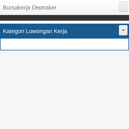
Bursakerja Depnaker
About Me
Kategori Lowongan Kerja
Disclaimer
Home
Privacy Policy
CPNS
Sitemap
BUMN
Contact Us
SMK
SMA
S1
SEMUA JURUSAN