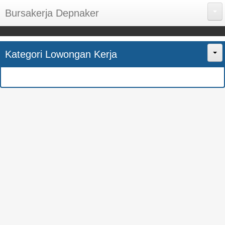
Bursakerja Depnaker
About Me
Kategori Lowongan Kerja
Disclaimer
Home
Privacy Policy
CPNS
Sitemap
BUMN
Contact Us
SMK
SMA
S1
SEMUA JURUSAN