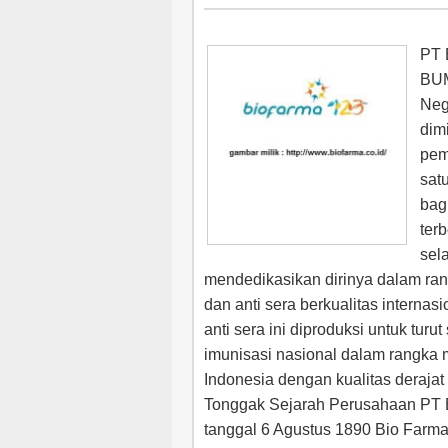
PT 
BUM
Neg
dim
pem
sat
bag
ter
sel
mendedikasikan dirinya dalam ra
dan anti sera berkualitas internas
anti sera ini diproduksi untuk tur
imunisasi nasional dalam rangka
Indonesia dengan kualitas derajat
Tonggak Sejarah Perusahaan PT 
tanggal 6 Agustus 1890 Bio Farma