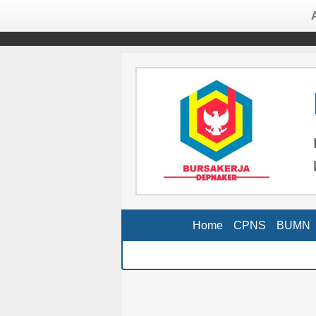
Home
CPNS
BUMN