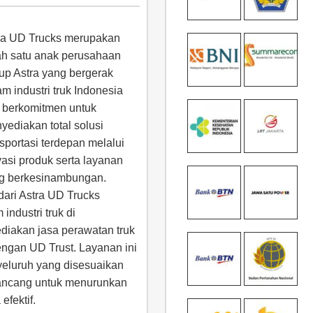
ra UD Trucks merupakan
ah satu anak perusahaan
up Astra yang bergerak
am industri truk Indonesia
 berkomitmen untuk
yediakan total solusi
nsportasi terdepan melalui
vasi produk serta layanan
g berkesinambungan.
dari Astra UD Trucks
ndustri truk di
diakan jasa perawatan truk
engan UD Trust. Layanan ini
yeluruh yang disesuaikan
rancang untuk menurunkan
efektif.