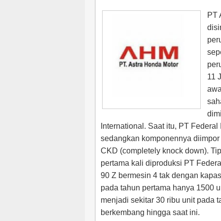
PT 
dis
per
sep
per
11 
awa
sah
dimi
International. Saat itu, PT Federal
sedangkan komponennya diimpor 
CKD (completely knock down). Ti
pertama kali diproduksi PT Federal
90 Z bermesin 4 tak dengan kapas
pada tahun pertama hanya 1500 u
menjadi sekitar 30 ribu unit pada 
berkembang hingga saat ini.