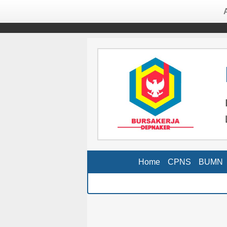
Home
CPNS
BUMN