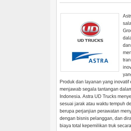
Ast
sal
Gro
dal
dan
men
tra
ino
yan
Produk dan layanan yang inovatif 
menjawab segala tantangan dalam i
Indonesia. Astra UD Trucks menye
sesuai jarak atau waktu tempuh d
berupa perjanjian perawatan men
dengan bisnis pelanggan, dan di
biaya total kepemilikan truk secara 