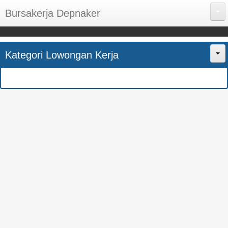
Bursakerja Depnaker
About Me
Kategori Lowongan Kerja
Disclaimer
Home
Privacy Policy
CPNS
Sitemap
BUMN
Contact Us
SMK
SMA
S1
SEMUA JURUSAN