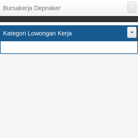
Bursakerja Depnaker
About Me
Kategori Lowongan Kerja
Disclaimer
Home
Privacy Policy
CPNS
Sitemap
BUMN
Contact Us
SMK
SMA
S1
SEMUA JURUSAN