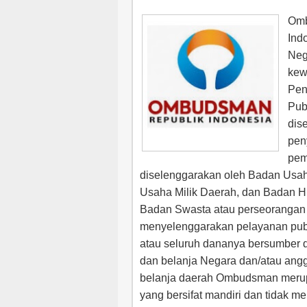
Omb
Ind
Neg
kew
Pen
Pub
dis
pen
pem
diselenggarakan oleh Badan Usah
Usaha Milik Daerah, dan Badan H
Badan Swasta atau perseorangan 
menyelenggarakan pelayanan publ
atau seluruh dananya bersumber 
dan belanja Negara dan/atau ang
belanja daerah Ombudsman mer
yang bersifat mandiri dan tidak m