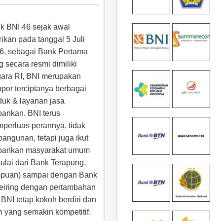
k BNI 46 sejak awal
rikan pada tanggal 5 Juli
6, sebagai Bank Pertama
g secara resmi dimiliki
ara RI, BNI merupakan
opor terciptanya berbagai
duk & layanan jasa
bankan. BNI terus
perluas perannya, tidak
angunan, tetapi juga ikut
erbankan masyarakat umum
lai dari Bank Terapung,
mpuan) sampai dengan Bank
eiring dengan pertambahan
BNI tetap kokoh berdiri dan
n yang semakin kompetitif.