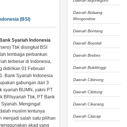
Daerah Bojonegoro
Daerah Bolaang
Mongondow
ndonesia (BSI)
Daerah Bontang
Bank Syariah Indonesia
Daerah Boyolali
rsero) Tbk disingkat BSI
lah lembaga perbankan
Daerah Brebes
riah terbesar di Indonesia,
Daerah Bukittinggi
g didirikan 01 Februari
1. Bank Syariah Indonesia
Daerah Cibinong
upakan gabungan dari 3
k syariah BUMN, yakni PT
Daerah Cibitung
k BRIsyariah Tbk, PT Bank
 Syariah. Mengingat
Daerah Cikarang
dalah muslim tentunya
Daerah Cilacap
menjadi salah satu pilihan
 menggunakan akad yang