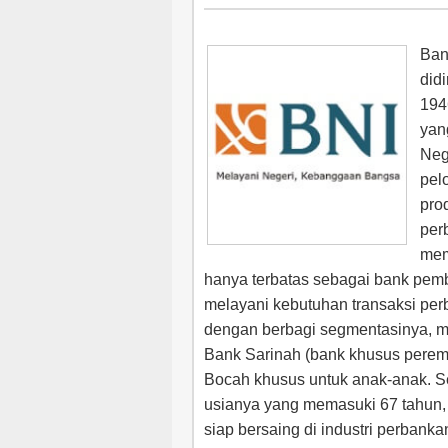
Ban
didi
194
yan
Neg
pel
pro
per
mem
hanya terbatas sebagai bank pemb
melayani kebutuhan transaksi p
dengan berbagi segmentasinya, mu
Bank Sarinah (bank khusus pere
Bocah khusus untuk anak-anak. S
usianya yang memasuki 67 tahun, 
siap bersaing di industri perbanka