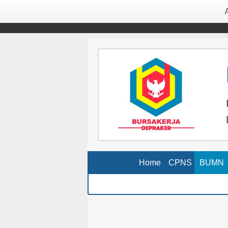
Home
CPNS
BUMN