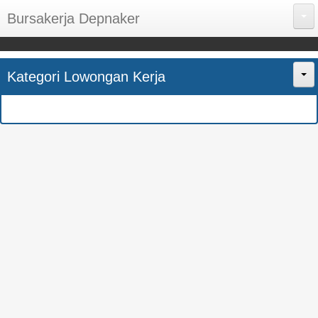
Bursakerja Depnaker
About Me
Kategori Lowongan Kerja
Disclaimer
Home
Privacy Policy
CPNS
Sitemap
BUMN
Contact Us
SMK
SMA
S1
SEMUA JURUSAN