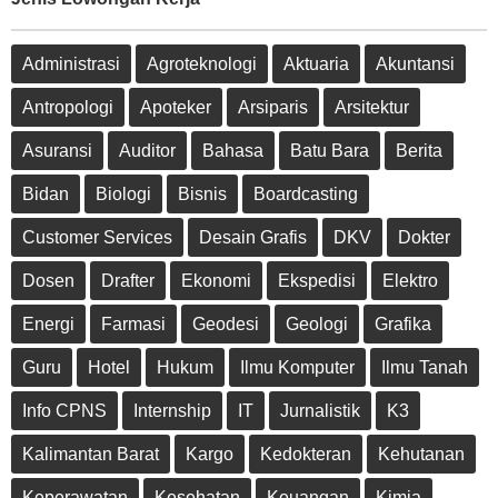
Administrasi
Agroteknologi
Aktuaria
Akuntansi
Antropologi
Apoteker
Arsiparis
Arsitektur
Asuransi
Auditor
Bahasa
Batu Bara
Berita
Bidan
Biologi
Bisnis
Boardcasting
Customer Services
Desain Grafis
DKV
Dokter
Dosen
Drafter
Ekonomi
Ekspedisi
Elektro
Energi
Farmasi
Geodesi
Geologi
Grafika
Guru
Hotel
Hukum
Ilmu Komputer
Ilmu Tanah
Info CPNS
Internship
IT
Jurnalistik
K3
Kalimantan Barat
Kargo
Kedokteran
Kehutanan
Keperawatan
Kesehatan
Keuangan
Kimia