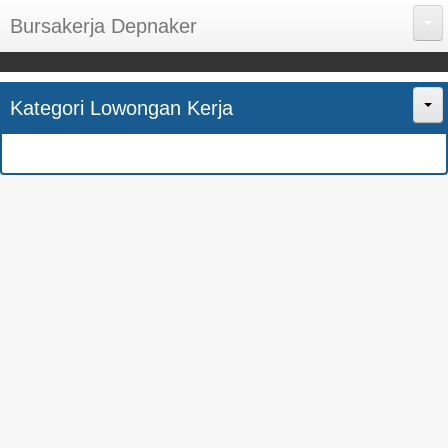
Bursakerja Depnaker
About Me
Kategori Lowongan Kerja
Disclaimer
Home
Privacy Policy
CPNS
Sitemap
BUMN
Contact Us
SMK
SMA
S1
SEMUA JURUSAN