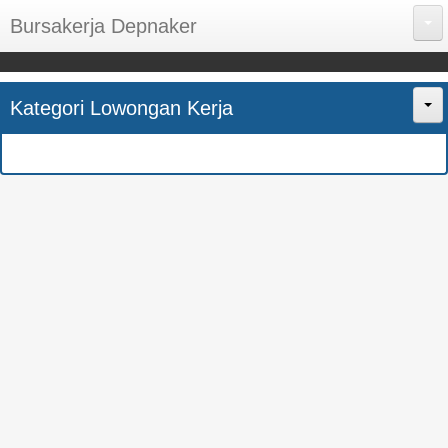
Bursakerja Depnaker
About Me
Kategori Lowongan Kerja
Disclaimer
Home
Privacy Policy
CPNS
Sitemap
BUMN
Contact Us
SMK
SMA
S1
SEMUA JURUSAN