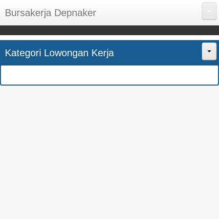
Bursakerja Depnaker
About Me
Kategori Lowongan Kerja
Disclaimer
Home
Privacy Policy
CPNS
Sitemap
BUMN
Contact Us
SMK
SMA
S1
SEMUA JURUSAN