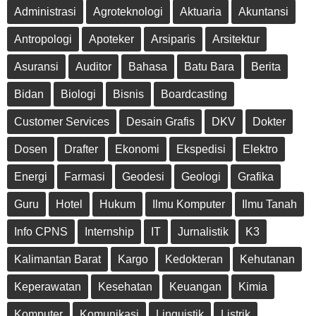
Administrasi
Agroteknologi
Aktuaria
Akuntansi
Antropologi
Apoteker
Arsiparis
Arsitektur
Asuransi
Auditor
Bahasa
Batu Bara
Berita
Bidan
Biologi
Bisnis
Boardcasting
Customer Services
Desain Grafis
DKV
Dokter
Dosen
Drafter
Ekonomi
Ekspedisi
Elektro
Energi
Farmasi
Geodesi
Geologi
Grafika
Guru
Hotel
Hukum
Ilmu Komputer
Ilmu Tanah
Info CPNS
Internship
IT
Jurnalistik
K3
Kalimantan Barat
Kargo
Kedokteran
Kehutanan
Keperawatan
Kesehatan
Keuangan
Kimia
Komputer
Komunikasi
Linguistik
Listrik