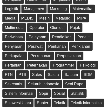
Logistik
Manajemen
Marketing
Matematika
Media
MEDIS
Mesin
Metalurgi
MIPA
Multimedia
Operator
Otomotif
Pajak
Pariwisata
Pelayaran
Pendidikan
Peneliti
Penyiaran
Perawat
Perikanan
Periklanan
Perkapalan
Perkebunan
Perpustakaan
Pertanian
Peternakan
Programmer
Psikologi
PTN
PTS
Sales
Sastra
Satpam
SDM
Sekretaris
Seluruh Indonesia
Seni Rupa
Sistem Informasi
Sopir
Sosial
Statistik
Sulawesi Utara
Sunter
Teknik
Teknik Informatika