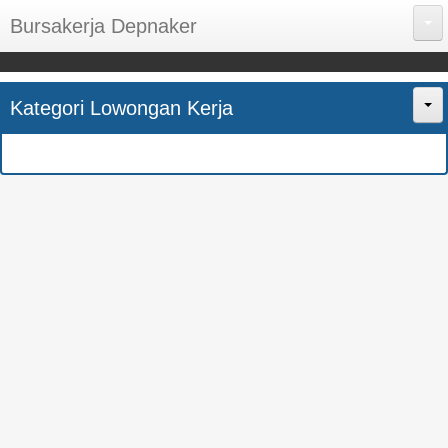
Bursakerja Depnaker
About Me
Kategori Lowongan Kerja
Disclaimer
Home
Privacy Policy
CPNS
Sitemap
BUMN
Contact Us
SMK
SMA
S1
SEMUA JURUSAN