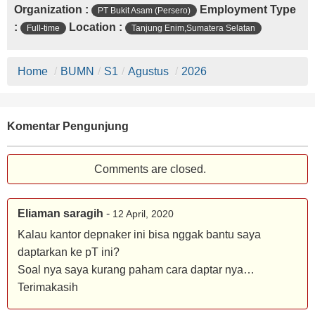
Organization :
Employment Type
PT Bukit Asam (Persero)
:
Location :
Full-time
Tanjung Enim,Sumatera Selatan
Home
/
BUMN
/
S1
/
Agustus
/
2026
Komentar Pengunjung
Comments are closed.
Eliaman saragih
-
12 April, 2020
Kalau kantor depnaker ini bisa nggak bantu saya
daptarkan ke pT ini?
Soal nya saya kurang paham cara daptar nya…
Terimakasih