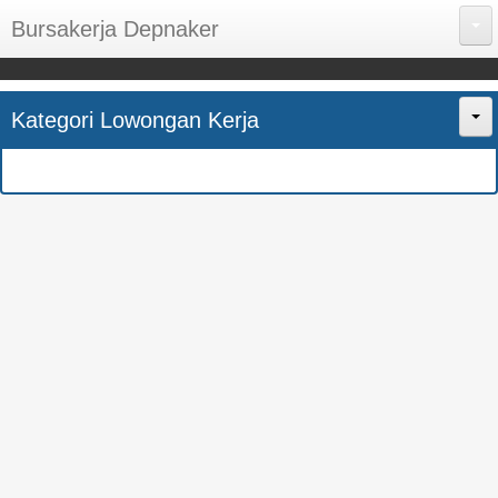
Bursakerja Depnaker
About Me
Kategori Lowongan Kerja
Disclaimer
Home
Privacy Policy
CPNS
Sitemap
BUMN
Contact Us
SMK
SMA
S1
SEMUA JURUSAN