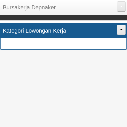
Bursakerja Depnaker
About Me
Kategori Lowongan Kerja
Disclaimer
Home
Privacy Policy
CPNS
Sitemap
BUMN
Contact Us
SMK
SMA
S1
SEMUA JURUSAN