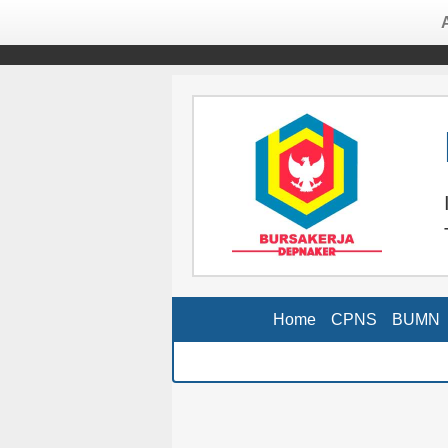
Home
CPNS
BUMN