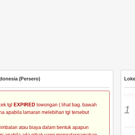
donesia (Persero)
Loke
Loke
ek tgl
EXPIRED
lowongan ( lihat bag. bawah
ena apabila lamaran melebihan tgl tersebut
 imbalan atau biaya dalam bentuk apapun
 ini apabila ada pihak yang mengatasnamakan