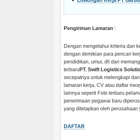
Lowongan Kerja PT Garu
Pengiriman Lamaran
:
Dengan mengetahui kriteria dan ke
dengan demikian para pencari ker
pendidikan, umur, dll dan meman
terbaru
PT. Swift Logistics Soluti
secepatnya untuk melengkapi dan 
lamaran kerja, CV atau daftar riw
lainnya seperti Foto terbaru pela
penerimaan pegawai baru diperusa
yang ditetapkan oleh perusahaan y
DAFTAR