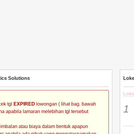
ics Solutions
Loke
Loke
ek tgl
EXPIRED
lowongan ( lihat bag. bawah
ena apabila lamaran melebihan tgl tersebut
 imbalan atau biaya dalam bentuk apapun
 ini apabila ada pihak yang mengatasnamakan