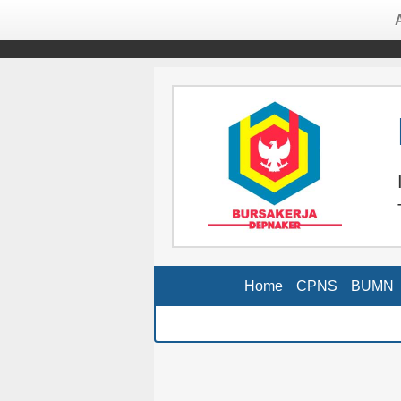
Home
CPNS
BUMN