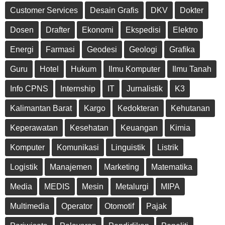
Customer Services
Desain Grafis
DKV
Dokter
Dosen
Drafter
Ekonomi
Ekspedisi
Elektro
Energi
Farmasi
Geodesi
Geologi
Grafika
Guru
Hotel
Hukum
Ilmu Komputer
Ilmu Tanah
Info CPNS
Internship
IT
Jurnalistik
K3
Kalimantan Barat
Kargo
Kedokteran
Kehutanan
Keperawatan
Kesehatan
Keuangan
Kimia
Komputer
Komunikasi
Linguistik
Listrik
Logistik
Manajemen
Marketing
Matematika
Media
MEDIS
Mesin
Metalurgi
MIPA
Multimedia
Operator
Otomotif
Pajak