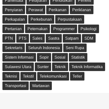
Pariwisata
Pelayaran
Pendidikan
Peneliti
Penyiaran
Perawat
Perikanan
Periklanan
Perkapalan
Perkebunan
Perpustakaan
Pertanian
Peternakan
Programmer
Psikologi
PTN
PTS
Sales
Sastra
Satpam
SDM
Sekretaris
Seluruh Indonesia
Seni Rupa
Sistem Informasi
Sopir
Sosial
Statistik
Sulawesi Utara
Sunter
Teknik
Teknik Informatika
Teknisi
Tekstil
Telekomunikasi
Teller
Transportasi
Wartawan