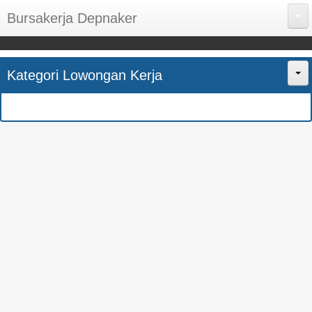
Bursakerja Depnaker
About Me
Kategori Lowongan Kerja
Disclaimer
Home
Privacy Policy
CPNS
Sitemap
BUMN
Contact Us
SMK
SMA
S1
SEMUA JURUSAN