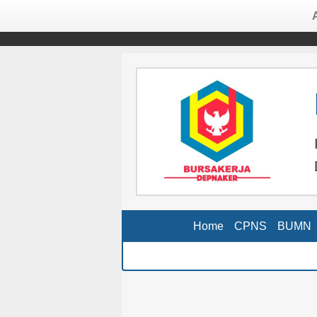
Home
CPNS
BUMN