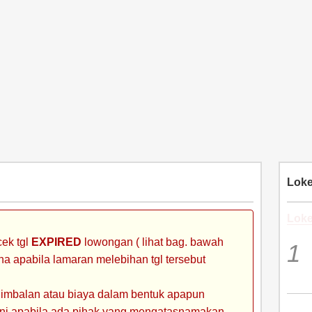
Loke
Loke
ek tgl
EXPIRED
lowongan ( lihat bag. bawah
ena apabila lamaran melebihan tgl tersebut
 imbalan atau biaya dalam bentuk apapun
 ini apabila ada pihak yang mengatasnamakan