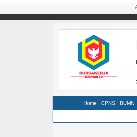
Home
CPNS
BUMN