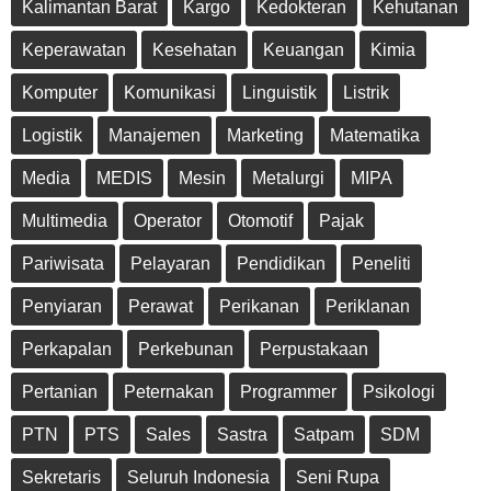
Kalimantan Barat
Kargo
Kedokteran
Kehutanan
Keperawatan
Kesehatan
Keuangan
Kimia
Komputer
Komunikasi
Linguistik
Listrik
Logistik
Manajemen
Marketing
Matematika
Media
MEDIS
Mesin
Metalurgi
MIPA
Multimedia
Operator
Otomotif
Pajak
Pariwisata
Pelayaran
Pendidikan
Peneliti
Penyiaran
Perawat
Perikanan
Periklanan
Perkapalan
Perkebunan
Perpustakaan
Pertanian
Peternakan
Programmer
Psikologi
PTN
PTS
Sales
Sastra
Satpam
SDM
Sekretaris
Seluruh Indonesia
Seni Rupa