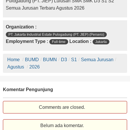
Pulogadung (PT. JIEP) Lulusan SMA SMK D3 S1 S2
Semua Jurusan Terbaru Agustus 2026
Organization :
PT. Jakarta Industrial Estate Pulogadung (PT. JIEP) (Persero)
Employment Type :
Location :
Full-time
Jakarta
Home
/
BUMD
/
BUMN
/
D3
/
S1
/
Semua Jurusan
/
Agustus
/
2026
Komentar Pengunjung
Comments are closed.
Belum ada komentar.