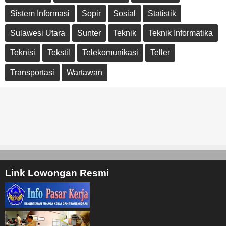
Sistem Informasi
Sopir
Sosial
Statistik
Sulawesi Utara
Sunter
Teknik
Teknik Informatika
Teknisi
Tekstil
Telekomunikasi
Teller
Transportasi
Wartawan
Link Lowongan Resmi