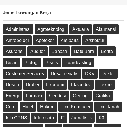
Jenis Lowongan Kerja
Administrasi
Agroteknologi
Aktuaria
Akuntansi
Antropologi
Apoteker
Arsiparis
Arsitektur
Asuransi
Auditor
Bahasa
Batu Bara
Berita
Bidan
Biologi
Bisnis
Boardcasting
Customer Services
Desain Grafis
DKV
Dokter
Dosen
Drafter
Ekonomi
Ekspedisi
Elektro
Energi
Farmasi
Geodesi
Geologi
Grafika
Guru
Hotel
Hukum
Ilmu Komputer
Ilmu Tanah
Info CPNS
Internship
IT
Jurnalistik
K3