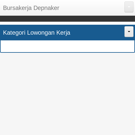
Bursakerja Depnaker
About Me
Kategori Lowongan Kerja
Disclaimer
Home
Privacy Policy
CPNS
Sitemap
BUMN
Contact Us
SMK
SMA
S1
SEMUA JURUSAN