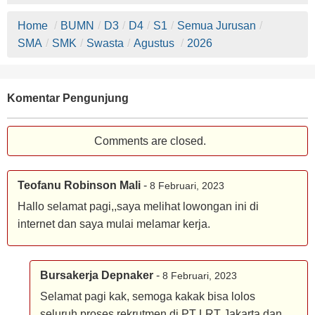
Home
/
BUMN
/
D3
/
D4
/
S1
/
Semua Jurusan
/
SMA
/
SMK
/
Swasta
/
Agustus
/
2026
Komentar Pengunjung
Comments are closed.
Teofanu Robinson Mali
-
8 Februari, 2023
Hallo selamat pagi,,saya melihat lowongan ini di
internet dan saya mulai melamar kerja.
Bursakerja Depnaker
-
8 Februari, 2023
Selamat pagi kak, semoga kakak bisa lolos
seluruh proses rekrutmen di PT LRT Jakarta dan