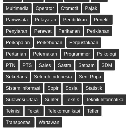
Multimedia
Operator
Otomotif
Pajak
Pariwisata
Pelayaran
Pendidikan
Peneliti
Penyiaran
Perawat
Perikanan
Periklanan
Perkapalan
Perkebunan
Perpustakaan
Pertanian
Peternakan
Programmer
Psikologi
PTN
PTS
Sales
Sastra
Satpam
SDM
Sekretaris
Seluruh Indonesia
Seni Rupa
Sistem Informasi
Sopir
Sosial
Statistik
Sulawesi Utara
Sunter
Teknik
Teknik Informatika
Teknisi
Tekstil
Telekomunikasi
Teller
Transportasi
Wartawan