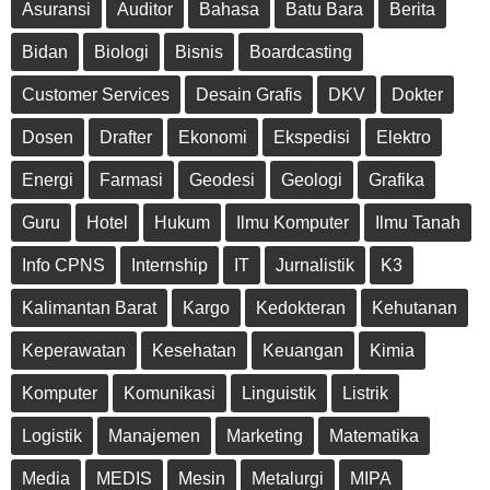
Asuransi
Auditor
Bahasa
Batu Bara
Berita
Bidan
Biologi
Bisnis
Boardcasting
Customer Services
Desain Grafis
DKV
Dokter
Dosen
Drafter
Ekonomi
Ekspedisi
Elektro
Energi
Farmasi
Geodesi
Geologi
Grafika
Guru
Hotel
Hukum
Ilmu Komputer
Ilmu Tanah
Info CPNS
Internship
IT
Jurnalistik
K3
Kalimantan Barat
Kargo
Kedokteran
Kehutanan
Keperawatan
Kesehatan
Keuangan
Kimia
Komputer
Komunikasi
Linguistik
Listrik
Logistik
Manajemen
Marketing
Matematika
Media
MEDIS
Mesin
Metalurgi
MIPA