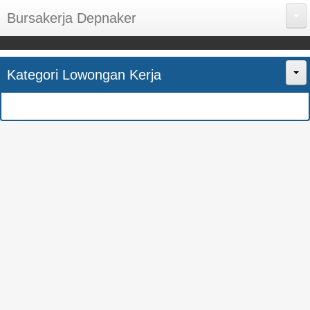
Bursakerja Depnaker
About Me
Kategori Lowongan Kerja
Disclaimer
Home
Privacy Policy
CPNS
Sitemap
BUMN
Contact Us
SMK
SMA
S1
SEMUA JURUSAN