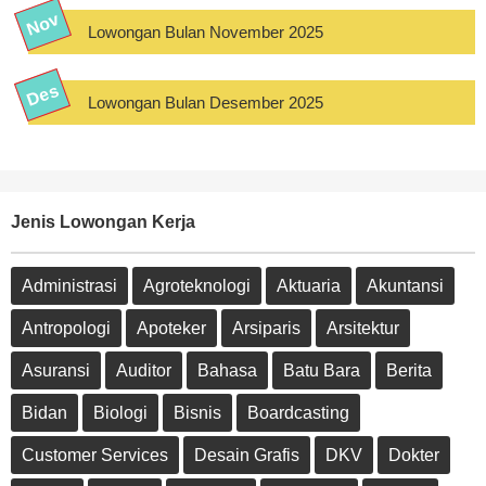
Lowongan Bulan November 2025
Lowongan Bulan Desember 2025
Jenis Lowongan Kerja
Administrasi
Agroteknologi
Aktuaria
Akuntansi
Antropologi
Apoteker
Arsiparis
Arsitektur
Asuransi
Auditor
Bahasa
Batu Bara
Berita
Bidan
Biologi
Bisnis
Boardcasting
Customer Services
Desain Grafis
DKV
Dokter