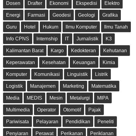
Dosen
Drafter
Ekonomi
Ekspedisi
Elektro
Energi
Farmasi
Geodesi
Geologi
Grafika
Guru
Hotel
Hukum
Ilmu Komputer
Ilmu Tanah
Info CPNS
Internship
IT
Jurnalistik
K3
Kalimantan Barat
Kargo
Kedokteran
Kehutanan
Keperawatan
Kesehatan
Keuangan
Kimia
Komputer
Komunikasi
Linguistik
Listrik
Logistik
Manajemen
Marketing
Matematika
Media
MEDIS
Mesin
Metalurgi
MIPA
Multimedia
Operator
Otomotif
Pajak
Pariwisata
Pelayaran
Pendidikan
Peneliti
Penyiaran
Perawat
Perikanan
Periklanan