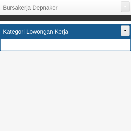
Bursakerja Depnaker
About Me
Kategori Lowongan Kerja
Disclaimer
Home
Privacy Policy
CPNS
Sitemap
BUMN
Contact Us
SMK
SMA
S1
SEMUA JURUSAN