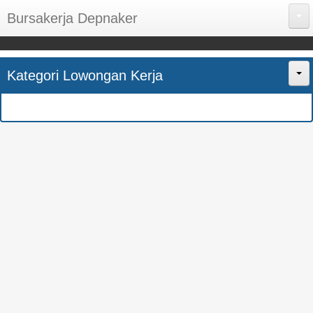
Bursakerja Depnaker
About Me
Kategori Lowongan Kerja
Disclaimer
Home
Privacy Policy
CPNS
Sitemap
BUMN
Contact Us
SMK
SMA
S1
SEMUA JURUSAN