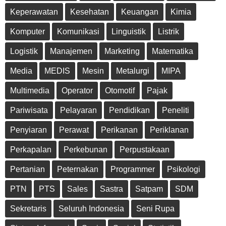
Keperawatan
Kesehatan
Keuangan
Kimia
Komputer
Komunikasi
Linguistik
Listrik
Logistik
Manajemen
Marketing
Matematika
Media
MEDIS
Mesin
Metalurgi
MIPA
Multimedia
Operator
Otomotif
Pajak
Pariwisata
Pelayaran
Pendidikan
Peneliti
Penyiaran
Perawat
Perikanan
Periklanan
Perkapalan
Perkebunan
Perpustakaan
Pertanian
Peternakan
Programmer
Psikologi
PTN
PTS
Sales
Sastra
Satpam
SDM
Sekretaris
Seluruh Indonesia
Seni Rupa