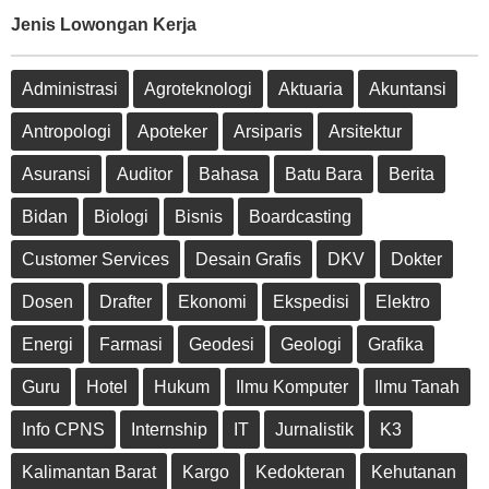
Jenis Lowongan Kerja
Administrasi
Agroteknologi
Aktuaria
Akuntansi
Antropologi
Apoteker
Arsiparis
Arsitektur
Asuransi
Auditor
Bahasa
Batu Bara
Berita
Bidan
Biologi
Bisnis
Boardcasting
Customer Services
Desain Grafis
DKV
Dokter
Dosen
Drafter
Ekonomi
Ekspedisi
Elektro
Energi
Farmasi
Geodesi
Geologi
Grafika
Guru
Hotel
Hukum
Ilmu Komputer
Ilmu Tanah
Info CPNS
Internship
IT
Jurnalistik
K3
Kalimantan Barat
Kargo
Kedokteran
Kehutanan