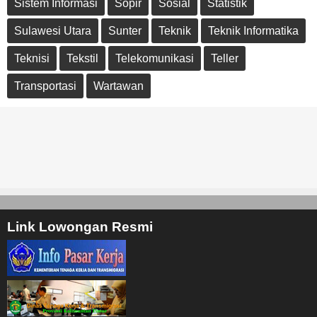
Sistem Informasi
Sopir
Sosial
Statistik
Sulawesi Utara
Sunter
Teknik
Teknik Informatika
Teknisi
Tekstil
Telekomunikasi
Teller
Transportasi
Wartawan
Link Lowongan Resmi