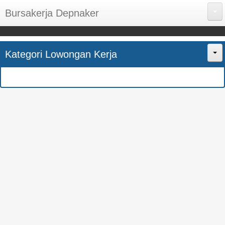
Bursakerja Depnaker
About Me
Kategori Lowongan Kerja
Disclaimer
Home
Privacy Policy
CPNS
Sitemap
BUMN
Contact Us
SMK
SMA
S1
SEMUA JURUSAN