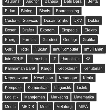
Asuransi
Auditor
Bahasa
Batu Bara
Berita
Bidan
Biologi
Bisnis
Boardcasting
Customer Services
Desain Grafis
DKV
Dokter
Dosen
Drafter
Ekonomi
Ekspedisi
Elektro
Energi
Farmasi
Geodesi
Geologi
Grafika
Guru
Hotel
Hukum
Ilmu Komputer
Ilmu Tanah
Info CPNS
Internship
IT
Jurnalistik
K3
Kalimantan Barat
Kargo
Kedokteran
Kehutanan
Keperawatan
Kesehatan
Keuangan
Kimia
Komputer
Komunikasi
Linguistik
Listrik
Logistik
Manajemen
Marketing
Matematika
Media
MEDIS
Mesin
Metalurgi
MIPA