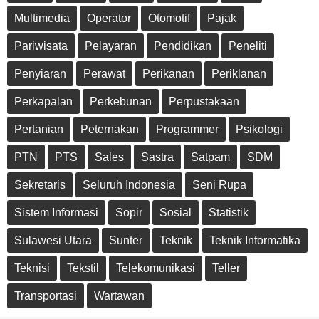
Multimedia
Operator
Otomotif
Pajak
Pariwisata
Pelayaran
Pendidikan
Peneliti
Penyiaran
Perawat
Perikanan
Periklanan
Perkapalan
Perkebunan
Perpustakaan
Pertanian
Peternakan
Programmer
Psikologi
PTN
PTS
Sales
Sastra
Satpam
SDM
Sekretaris
Seluruh Indonesia
Seni Rupa
Sistem Informasi
Sopir
Sosial
Statistik
Sulawesi Utara
Sunter
Teknik
Teknik Informatika
Teknisi
Tekstil
Telekomunikasi
Teller
Transportasi
Wartawan