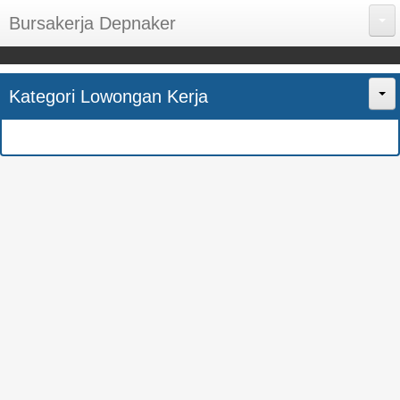
Bursakerja Depnaker
About Me
Kategori Lowongan Kerja
Disclaimer
Home
Privacy Policy
CPNS
Sitemap
BUMN
Contact Us
SMK
SMA
S1
SEMUA JURUSAN