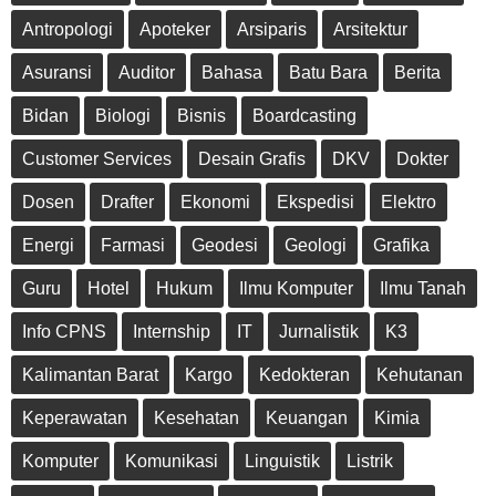
Antropologi
Apoteker
Arsiparis
Arsitektur
Asuransi
Auditor
Bahasa
Batu Bara
Berita
Bidan
Biologi
Bisnis
Boardcasting
Customer Services
Desain Grafis
DKV
Dokter
Dosen
Drafter
Ekonomi
Ekspedisi
Elektro
Energi
Farmasi
Geodesi
Geologi
Grafika
Guru
Hotel
Hukum
Ilmu Komputer
Ilmu Tanah
Info CPNS
Internship
IT
Jurnalistik
K3
Kalimantan Barat
Kargo
Kedokteran
Kehutanan
Keperawatan
Kesehatan
Keuangan
Kimia
Komputer
Komunikasi
Linguistik
Listrik