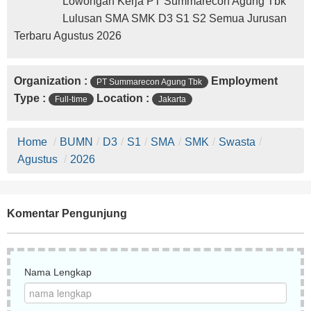
Lowongan Kerja PT Summarecon Agung Tbk
Lulusan SMA SMK D3 S1 S2 Semua Jurusan
Terbaru Agustus 2026
Organization :
Employment
PT Summarecon Agung Tbk
Type :
Location :
Full-time
Jakarta
Home
/
BUMN
/
D3
/
S1
/
SMA
/
SMK
/
Swasta
/
Agustus
/
2026
Komentar Pengunjung
Nama Lengkap