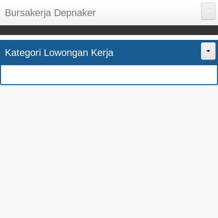
Bursakerja Depnaker
About Me
Kategori Lowongan Kerja
Disclaimer
Home
Privacy Policy
CPNS
Sitemap
BUMN
Contact Us
SMK
SMA
S1
SEMUA JURUSAN