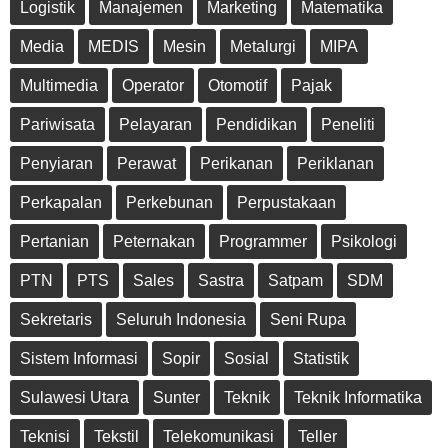
Logistik
Manajemen
Marketing
Matematika
Media
MEDIS
Mesin
Metalurgi
MIPA
Multimedia
Operator
Otomotif
Pajak
Pariwisata
Pelayaran
Pendidikan
Peneliti
Penyiaran
Perawat
Perikanan
Periklanan
Perkapalan
Perkebunan
Perpustakaan
Pertanian
Peternakan
Programmer
Psikologi
PTN
PTS
Sales
Sastra
Satpam
SDM
Sekretaris
Seluruh Indonesia
Seni Rupa
Sistem Informasi
Sopir
Sosial
Statistik
Sulawesi Utara
Sunter
Teknik
Teknik Informatika
Teknisi
Tekstil
Telekomunikasi
Teller