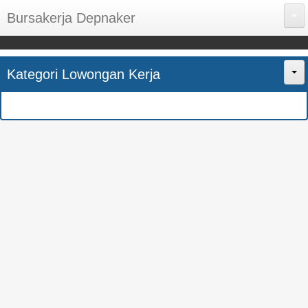
Bursakerja Depnaker
About Me
Kategori Lowongan Kerja
Disclaimer
Home
Privacy Policy
CPNS
Sitemap
BUMN
Contact Us
SMK
SMA
S1
SEMUA JURUSAN