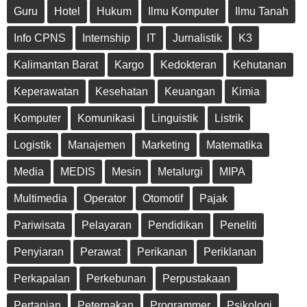
Guru
Hotel
Hukum
Ilmu Komputer
Ilmu Tanah
Info CPNS
Internship
IT
Jurnalistik
K3
Kalimantan Barat
Kargo
Kedokteran
Kehutanan
Keperawatan
Kesehatan
Keuangan
Kimia
Komputer
Komunikasi
Linguistik
Listrik
Logistik
Manajemen
Marketing
Matematika
Media
MEDIS
Mesin
Metalurgi
MIPA
Multimedia
Operator
Otomotif
Pajak
Pariwisata
Pelayaran
Pendidikan
Peneliti
Penyiaran
Perawat
Perikanan
Periklanan
Perkapalan
Perkebunan
Perpustakaan
Pertanian
Peternakan
Programmer
Psikologi