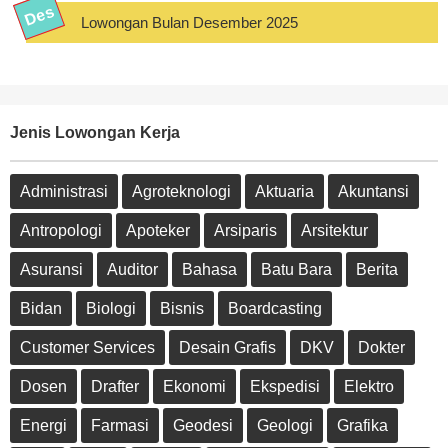
Lowongan Bulan Desember 2025
Jenis Lowongan Kerja
Administrasi
Agroteknologi
Aktuaria
Akuntansi
Antropologi
Apoteker
Arsiparis
Arsitektur
Asuransi
Auditor
Bahasa
Batu Bara
Berita
Bidan
Biologi
Bisnis
Boardcasting
Customer Services
Desain Grafis
DKV
Dokter
Dosen
Drafter
Ekonomi
Ekspedisi
Elektro
Energi
Farmasi
Geodesi
Geologi
Grafika