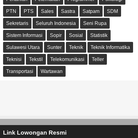
PTN
PTS
Sales
Sastra
Satpam
SDM
Sekretaris
Seluruh Indonesia
Seni Rupa
Sistem Informasi
Sopir
Sosial
Statistik
Sulawesi Utara
Sunter
Teknik
Teknik Informatika
Teknisi
Tekstil
Telekomunikasi
Teller
Transportasi
Wartawan
Link Lowongan Resmi