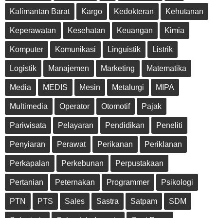
Kalimantan Barat
Kargo
Kedokteran
Kehutanan
Keperawatan
Kesehatan
Keuangan
Kimia
Komputer
Komunikasi
Linguistik
Listrik
Logistik
Manajemen
Marketing
Matematika
Media
MEDIS
Mesin
Metalurgi
MIPA
Multimedia
Operator
Otomotif
Pajak
Pariwisata
Pelayaran
Pendidikan
Peneliti
Penyiaran
Perawat
Perikanan
Periklanan
Perkapalan
Perkebunan
Perpustakaan
Pertanian
Peternakan
Programmer
Psikologi
PTN
PTS
Sales
Sastra
Satpam
SDM