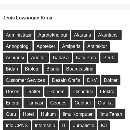
Jenis Lowongan Kerja
Administrasi
Agroteknologi
Aktuaria
Akuntansi
Antropologi
Apoteker
Arsiparis
Arsitektur
Asuransi
Auditor
Bahasa
Batu Bara
Berita
Bidan
Biologi
Bisnis
Boardcasting
Customer Services
Desain Grafis
DKV
Dokter
Dosen
Drafter
Ekonomi
Ekspedisi
Elektro
Energi
Farmasi
Geodesi
Geologi
Grafika
Guru
Hotel
Hukum
Ilmu Komputer
Ilmu Tanah
Info CPNS
Internship
IT
Jurnalistik
K3