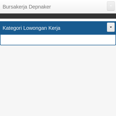
Bursakerja Depnaker
About Me
Kategori Lowongan Kerja
Disclaimer
Home
Privacy Policy
CPNS
Sitemap
BUMN
Contact Us
SMK
SMA
S1
SEMUA JURUSAN