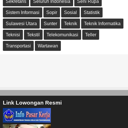
Sekretaris
Seluruh Indonesia
Seni Rupa
Sistem Informasi
Sopir
Sosial
Statistik
Sulawesi Utara
Sunter
Teknik
Teknik Informatika
Teknisi
Tekstil
Telekomunikasi
Teller
Transportasi
Wartawan
Link Lowongan Resmi