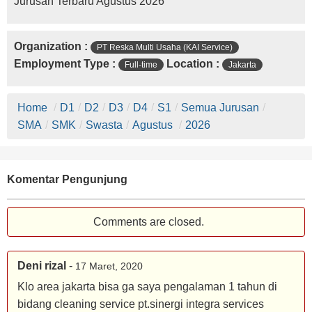
Jurusan Terbaru Agustus 2026
Organization :
PT Reska Multi Usaha (KAI Service)
Employment Type :
Location :
Full-time
Jakarta
Home
/
D1
/
D2
/
D3
/
D4
/
S1
/
Semua Jurusan
/
SMA
/
SMK
/
Swasta
/
Agustus
/
2026
Komentar Pengunjung
Comments are closed.
Deni rizal
-
17 Maret, 2020
Klo area jakarta bisa ga saya pengalaman 1 tahun di
bidang cleaning service pt.sinergi integra services