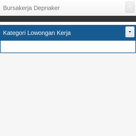
Bursakerja Depnaker
About Me
Kategori Lowongan Kerja
Disclaimer
Home
Privacy Policy
CPNS
Sitemap
BUMN
Contact Us
SMK
SMA
S1
SEMUA JURUSAN