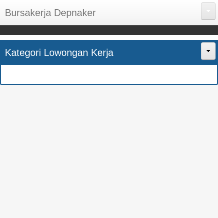
Bursakerja Depnaker
About Me
Kategori Lowongan Kerja
Disclaimer
Home
Privacy Policy
CPNS
Sitemap
BUMN
Contact Us
SMK
SMA
S1
SEMUA JURUSAN