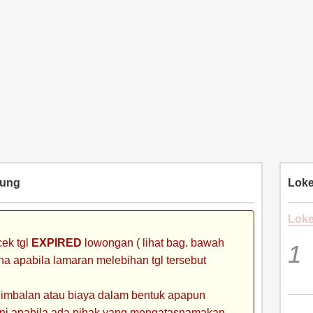
ung
Loke
Loke
ek tgl
EXPIRED
lowongan ( lihat bag. bawah
ena apabila lamaran melebihan tgl tersebut
 imbalan atau biaya dalam bentuk apapun
 ini apabila ada pihak yang mengatasnamakan