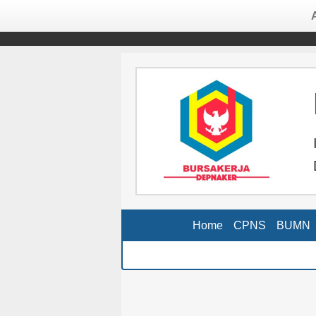
Home
CPNS
BUMN