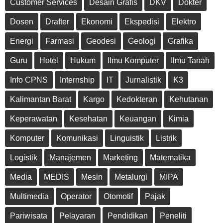
Customer Services
Desain Grafis
DKV
Dokter
Dosen
Drafter
Ekonomi
Ekspedisi
Elektro
Energi
Farmasi
Geodesi
Geologi
Grafika
Guru
Hotel
Hukum
Ilmu Komputer
Ilmu Tanah
Info CPNS
Internship
IT
Jurnalistik
K3
Kalimantan Barat
Kargo
Kedokteran
Kehutanan
Keperawatan
Kesehatan
Keuangan
Kimia
Komputer
Komunikasi
Linguistik
Listrik
Logistik
Manajemen
Marketing
Matematika
Media
MEDIS
Mesin
Metalurgi
MIPA
Multimedia
Operator
Otomotif
Pajak
Pariwisata
Pelayaran
Pendidikan
Peneliti