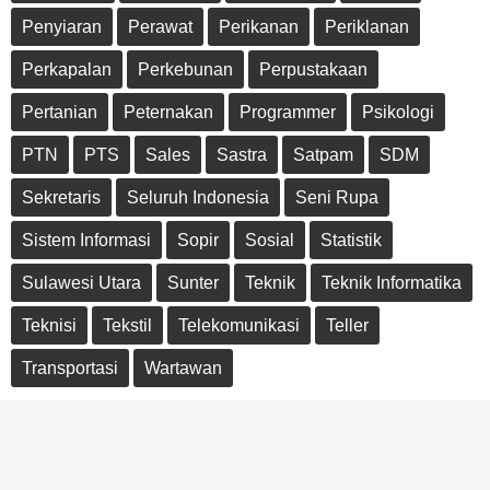
Penyiaran
Perawat
Perikanan
Periklanan
Perkapalan
Perkebunan
Perpustakaan
Pertanian
Peternakan
Programmer
Psikologi
PTN
PTS
Sales
Sastra
Satpam
SDM
Sekretaris
Seluruh Indonesia
Seni Rupa
Sistem Informasi
Sopir
Sosial
Statistik
Sulawesi Utara
Sunter
Teknik
Teknik Informatika
Teknisi
Tekstil
Telekomunikasi
Teller
Transportasi
Wartawan