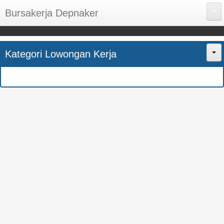
Bursakerja Depnaker
About Me
Kategori Lowongan Kerja
Disclaimer
Home
Privacy Policy
CPNS
Sitemap
BUMN
Contact Us
SMK
SMA
S1
SEMUA JURUSAN