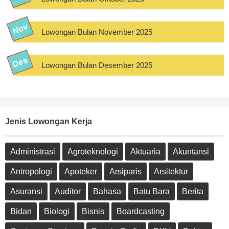
Lowongan Bulan November 2025
Lowongan Bulan Desember 2025
Jenis Lowongan Kerja
Administrasi
Agroteknologi
Aktuaria
Akuntansi
Antropologi
Apoteker
Arsiparis
Arsitektur
Asuransi
Auditor
Bahasa
Batu Bara
Berita
Bidan
Biologi
Bisnis
Boardcasting