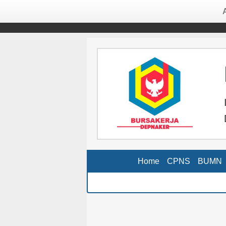
Home
CPNS
BUMN