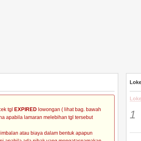
Loke
Loke
ek tgl
EXPIRED
lowongan ( lihat bag. bawah
ena apabila lamaran melebihan tgl tersebut
 imbalan atau biaya dalam bentuk apapun
 ini apabila ada pihak yang mengatasnamakan