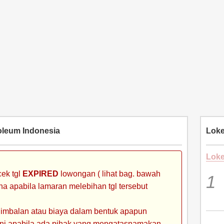
oleum Indonesia
Loke
Loke
ek tgl
EXPIRED
lowongan ( lihat bag. bawah
ena apabila lamaran melebihan tgl tersebut
 imbalan atau biaya dalam bentuk apapun
 ini apabila ada pihak yang mengatasnamakan