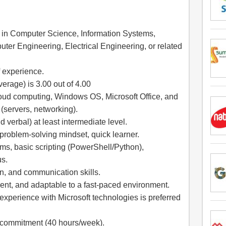
 in Computer Science, Information Systems,
ter Engineering, Electrical Engineering, or related
f experience.
rage) is 3.00 out of 4.00
loud computing, Windows OS, Microsoft Office, and
 (servers, networking).
d verbal) at least intermediate level.
 problem-solving mindset, quick learner.
tems, basic scripting (PowerShell/Python),
us.
n, and communication skills.
tient, and adaptable to a fast-paced environment.
 experience with Microsoft technologies is preferred
me commitment (40 hours/week).