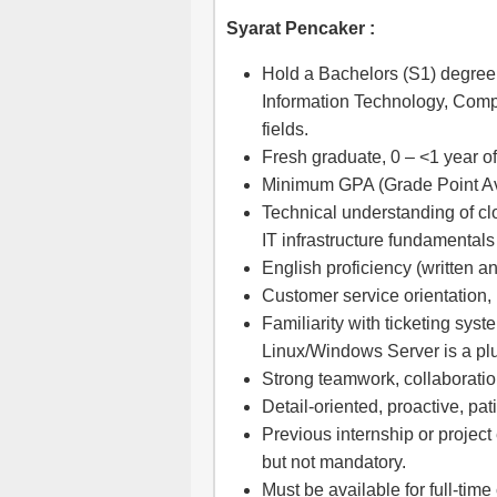
Syarat Pencaker :
Hold a Bachelors (S1) degree
Information Technology, Compu
fields.
Fresh graduate, 0 – <1 year o
Minimum GPA (Grade Point Ave
Technical understanding of c
IT infrastructure fundamentals
English proficiency (written an
Customer service orientation,
Familiarity with ticketing sys
Linux/Windows Server is a pl
Strong teamwork, collaboratio
Detail-oriented, proactive, pa
Previous internship or project
but not mandatory.
Must be available for full-ti