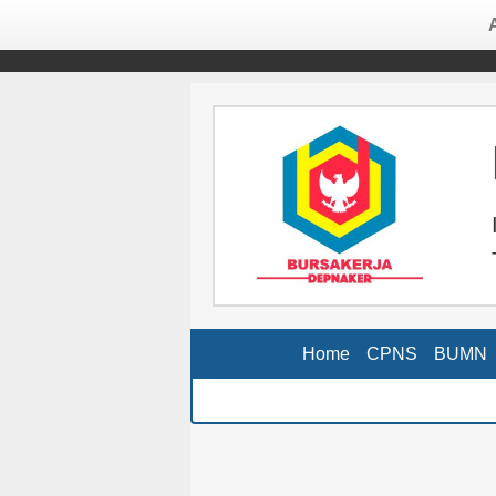
Home
CPNS
BUMN