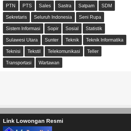
PTN
PTS
Sales
Sastra
Satpam
SDM
Sekretaris
Seluruh Indonesia
Seni Rupa
Sistem Informasi
Sopir
Sosial
Statistik
Sulawesi Utara
Sunter
Teknik
Teknik Informatika
Teknisi
Tekstil
Telekomunikasi
Teller
Transportasi
Wartawan
Link Lowongan Resmi