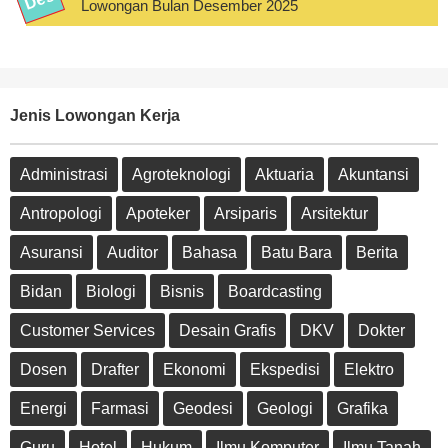
Lowongan Bulan Desember 2025
Jenis Lowongan Kerja
Administrasi
Agroteknologi
Aktuaria
Akuntansi
Antropologi
Apoteker
Arsiparis
Arsitektur
Asuransi
Auditor
Bahasa
Batu Bara
Berita
Bidan
Biologi
Bisnis
Boardcasting
Customer Services
Desain Grafis
DKV
Dokter
Dosen
Drafter
Ekonomi
Ekspedisi
Elektro
Energi
Farmasi
Geodesi
Geologi
Grafika
Guru
Hotel
Hukum
Ilmu Komputer
Ilmu Tanah