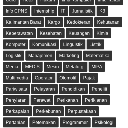
Info CPNS
Internship
IT
Jurnalistik
K3
Kalimantan Barat
Kargo
Kedokteran
Kehutanan
Keperawatan
Kesehatan
Keuangan
Kimia
Komputer
Komunikasi
Linguistik
Listrik
Logistik
Manajemen
Marketing
Matematika
Media
MEDIS
Mesin
Metalurgi
MIPA
Multimedia
Operator
Otomotif
Pajak
Pariwisata
Pelayaran
Pendidikan
Peneliti
Penyiaran
Perawat
Perikanan
Periklanan
Perkapalan
Perkebunan
Perpustakaan
Pertanian
Peternakan
Programmer
Psikologi