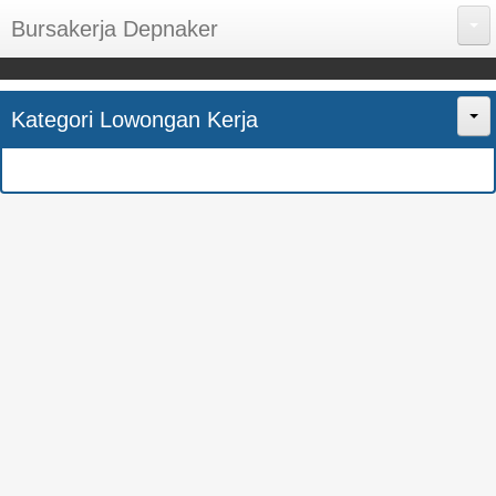
Bursakerja Depnaker
About Me
Kategori Lowongan Kerja
Disclaimer
Home
Privacy Policy
CPNS
Sitemap
BUMN
Contact Us
SMK
SMA
S1
SEMUA JURUSAN