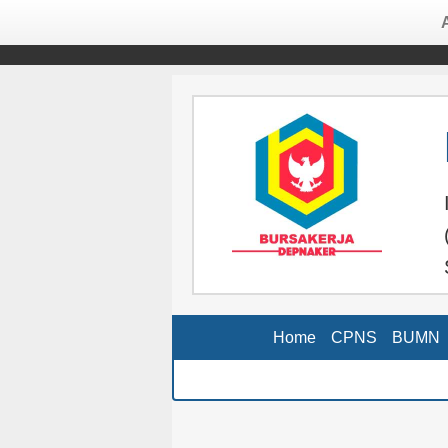
Home
CPNS
BUMN