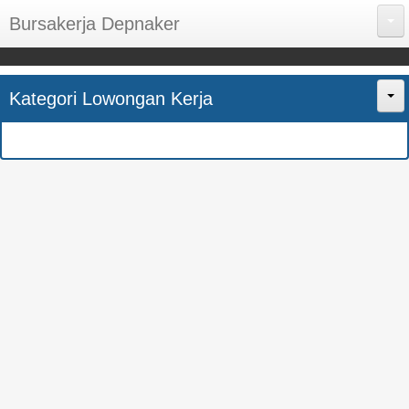
Bursakerja Depnaker
About Me
Kategori Lowongan Kerja
Disclaimer
Home
Privacy Policy
CPNS
Sitemap
BUMN
Contact Us
SMK
SMA
S1
SEMUA JURUSAN