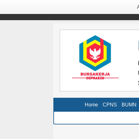
Home
CPNS
BUMN