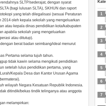
Kate
-rendahnya SLTP/sederajat, dengan syarat
 SLTA (bagi lulusan SLTA), SKHUN dan raport
 fotokopi yang telah dilegalisasi (sesuai Peraturan
 2014 oleh kepala sekolah yang mengeluarkan
an atau kepala dinas pendidikan kota/kabupaten
tan apabila sekolah yang mengeluarkan
erasi atau ditutup).
 dengan berat badan seimbang/ideal menurut
nas Pertama selama tujuh tahun.
gup tidak kawin selama mengikuti pendidikan
n setelah lulus pendidikan pertama, yang
i, Lurah/Kepala Desa dan Kantor Urusan Agama
bermaterai).
ruh wilayah Negara Kesatuan Republik Indonesia.
idak ditindik/bekas tindik telinganya atau anggota
gan melampirkan: