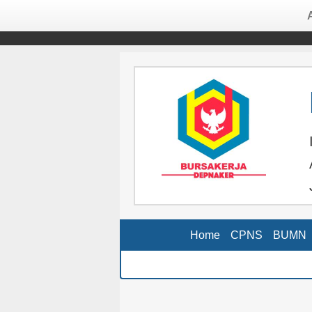
Home
CPNS
BUMN