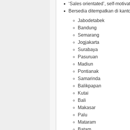
‘Sales orientated’, self-moti
Bersedia ditempatkan di kant
Jabodetabek
Bandung
Semarang
Jogjakarta
Surabaya
Pasuruan
Madiun
Pontianak
Samarinda
Balikpapan
Kutai
Bali
Makasar
Palu
Mataram
Batam