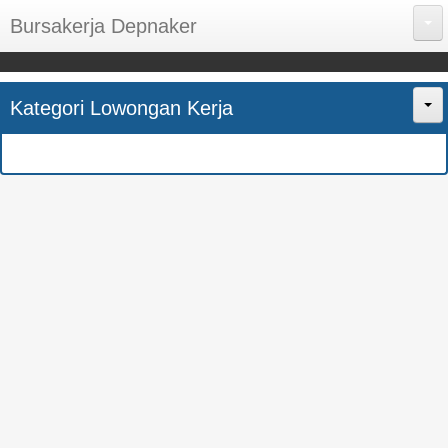
Bursakerja Depnaker
About Me
Kategori Lowongan Kerja
Disclaimer
Home
Privacy Policy
CPNS
Sitemap
BUMN
Contact Us
SMK
SMA
S1
SEMUA JURUSAN