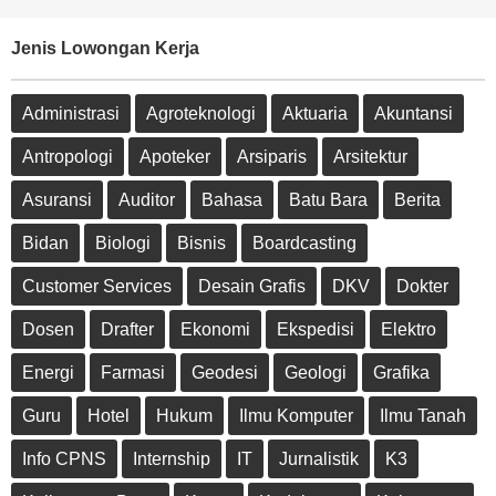
Jenis Lowongan Kerja
Administrasi
Agroteknologi
Aktuaria
Akuntansi
Antropologi
Apoteker
Arsiparis
Arsitektur
Asuransi
Auditor
Bahasa
Batu Bara
Berita
Bidan
Biologi
Bisnis
Boardcasting
Customer Services
Desain Grafis
DKV
Dokter
Dosen
Drafter
Ekonomi
Ekspedisi
Elektro
Energi
Farmasi
Geodesi
Geologi
Grafika
Guru
Hotel
Hukum
Ilmu Komputer
Ilmu Tanah
Info CPNS
Internship
IT
Jurnalistik
K3