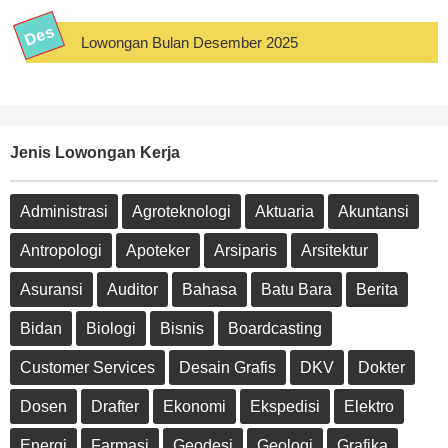
Lowongan Bulan Desember 2025
Jenis Lowongan Kerja
Administrasi
Agroteknologi
Aktuaria
Akuntansi
Antropologi
Apoteker
Arsiparis
Arsitektur
Asuransi
Auditor
Bahasa
Batu Bara
Berita
Bidan
Biologi
Bisnis
Boardcasting
Customer Services
Desain Grafis
DKV
Dokter
Dosen
Drafter
Ekonomi
Ekspedisi
Elektro
Energi
Farmasi
Geodesi
Geologi
Grafika