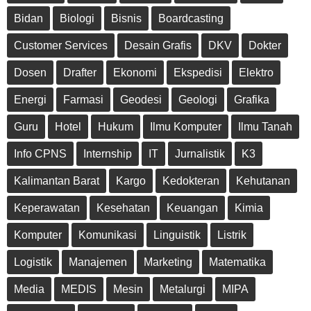
Bidan
Biologi
Bisnis
Boardcasting
Customer Services
Desain Grafis
DKV
Dokter
Dosen
Drafter
Ekonomi
Ekspedisi
Elektro
Energi
Farmasi
Geodesi
Geologi
Grafika
Guru
Hotel
Hukum
Ilmu Komputer
Ilmu Tanah
Info CPNS
Internship
IT
Jurnalistik
K3
Kalimantan Barat
Kargo
Kedokteran
Kehutanan
Keperawatan
Kesehatan
Keuangan
Kimia
Komputer
Komunikasi
Linguistik
Listrik
Logistik
Manajemen
Marketing
Matematika
Media
MEDIS
Mesin
Metalurgi
MIPA