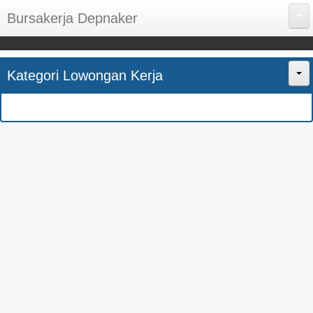
Bursakerja Depnaker
About Me
Kategori Lowongan Kerja
Disclaimer
Home
Privacy Policy
CPNS
Sitemap
BUMN
Contact Us
SMK
SMA
S1
SEMUA JURUSAN