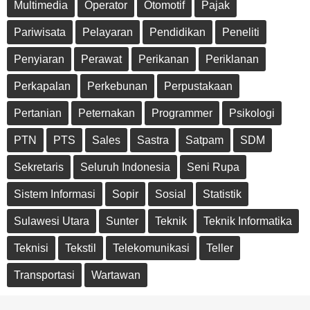
Multimedia
Operator
Otomotif
Pajak
Pariwisata
Pelayaran
Pendidikan
Peneliti
Penyiaran
Perawat
Perikanan
Periklanan
Perkapalan
Perkebunan
Perpustakaan
Pertanian
Peternakan
Programmer
Psikologi
PTN
PTS
Sales
Sastra
Satpam
SDM
Sekretaris
Seluruh Indonesia
Seni Rupa
Sistem Informasi
Sopir
Sosial
Statistik
Sulawesi Utara
Sunter
Teknik
Teknik Informatika
Teknisi
Tekstil
Telekomunikasi
Teller
Transportasi
Wartawan