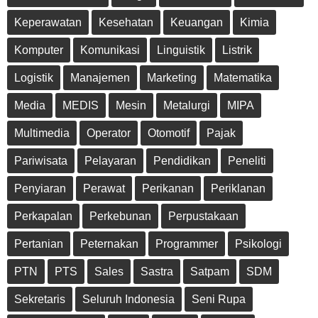
Keperawatan
Kesehatan
Keuangan
Kimia
Komputer
Komunikasi
Linguistik
Listrik
Logistik
Manajemen
Marketing
Matematika
Media
MEDIS
Mesin
Metalurgi
MIPA
Multimedia
Operator
Otomotif
Pajak
Pariwisata
Pelayaran
Pendidikan
Peneliti
Penyiaran
Perawat
Perikanan
Periklanan
Perkapalan
Perkebunan
Perpustakaan
Pertanian
Peternakan
Programmer
Psikologi
PTN
PTS
Sales
Sastra
Satpam
SDM
Sekretaris
Seluruh Indonesia
Seni Rupa