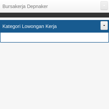
Bursakerja Depnaker
About Me
Kategori Lowongan Kerja
Disclaimer
Home
Privacy Policy
CPNS
Sitemap
BUMN
Contact Us
SMK
SMA
S1
SEMUA JURUSAN