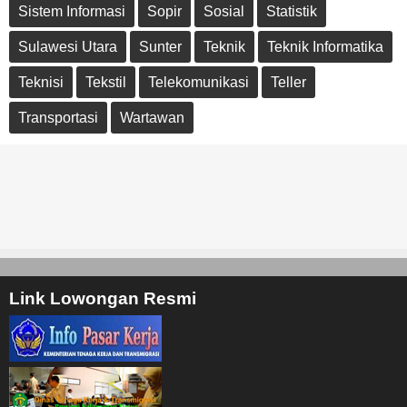
Sistem Informasi
Sopir
Sosial
Statistik
Sulawesi Utara
Sunter
Teknik
Teknik Informatika
Teknisi
Tekstil
Telekomunikasi
Teller
Transportasi
Wartawan
Link Lowongan Resmi