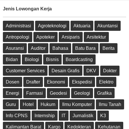
Jenis Lowongan Kerja
Administrasi
Agroteknologi
Aktuaria
Akuntansi
Antropologi
Apoteker
Arsiparis
Arsitektur
Asuransi
Auditor
Bahasa
Batu Bara
Berita
Bidan
Biologi
Bisnis
Boardcasting
Customer Services
Desain Grafis
DKV
Dokter
Dosen
Drafter
Ekonomi
Ekspedisi
Elektro
Energi
Farmasi
Geodesi
Geologi
Grafika
Guru
Hotel
Hukum
Ilmu Komputer
Ilmu Tanah
Info CPNS
Internship
IT
Jurnalistik
K3
Kalimantan Barat
Kargo
Kedokteran
Kehutanan