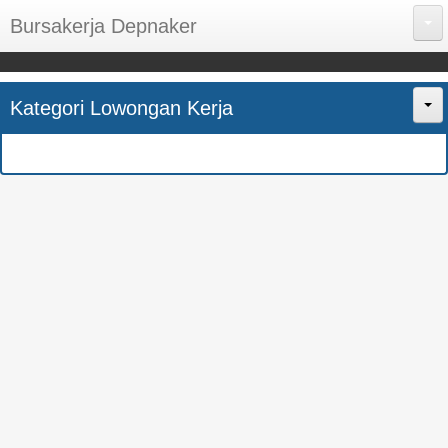
Bursakerja Depnaker
About Me
Kategori Lowongan Kerja
Disclaimer
Home
Privacy Policy
CPNS
Sitemap
BUMN
Contact Us
SMK
SMA
S1
SEMUA JURUSAN