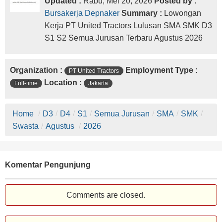
Updated :
Rabu, Mei 20, 2026
Posted by :
Bursakerja Depnaker
Summary :
Lowongan
Kerja PT United Tractors Lulusan SMA SMK D3
S1 S2 Semua Jurusan Terbaru Agustus 2026
Organization :
Employment Type :
PT United Tractors
Location :
Full-time
Jakarta
Home
/
D3
/
D4
/
S1
/
Semua Jurusan
/
SMA
/
SMK
/
Swasta
/
Agustus
/
2026
Komentar Pengunjung
Comments are closed.