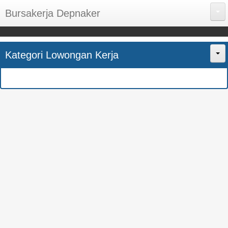
Bursakerja Depnaker
About Me
Kategori Lowongan Kerja
Disclaimer
Home
Privacy Policy
CPNS
Sitemap
BUMN
Contact Us
SMK
SMA
S1
SEMUA JURUSAN