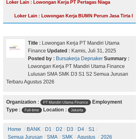
Loker Lain : Lowongan Kerja PT Pertagas Niaga
Loker Lain : Lowongan Kerja BUMN Perum Jasa Tirta I
Title :
Lowongan Kerja PT Mandiri Utama
Finance
Updated :
Kamis, Juli 31, 2025
Posted by :
Bursakerja Depnaker
Summary :
Lowongan Kerja PT Mandiri Utama Finance
Lulusan SMA SMK D3 S1 S2 Semua Jurusan
Terbaru Agustus 2026
Organization :
Employment
PT Mandiri Utama Finance
Type :
Location :
Full-time
Jakarta
Home
/
BANK
/
D1
/
D2
/
D3
/
D4
/
S1
/
Semua Jurusan
/
SMA
/
SMK
/
Agustus
/
2026