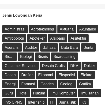
Jenis Lowongan Kerja
Administrasi
Agroteknologi
Aktuaria
Akuntansi
Antropologi
Apoteker
Arsiparis
Arsitektur
Asuransi
Auditor
Bahasa
Batu Bara
Berita
Bidan
Biologi
Bisnis
Boardcasting
Customer Services
Desain Grafis
DKV
Dokter
Dosen
Drafter
Ekonomi
Ekspedisi
Elektro
Energi
Farmasi
Geodesi
Geologi
Grafika
Guru
Hotel
Hukum
Ilmu Komputer
Ilmu Tanah
Info CPNS
Internship
IT
Jurnalistik
K3