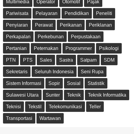
Multimedia
Operator
Otomotif
Pajak
Pariwisata
Pelayaran
Pendidikan
Peneliti
Penyiaran
Perawat
Perikanan
Periklanan
Perkapalan
Perkebunan
Perpustakaan
Pertanian
Peternakan
Programmer
Psikologi
PTN
PTS
Sales
Sastra
Satpam
SDM
Sekretaris
Seluruh Indonesia
Seni Rupa
Sistem Informasi
Sopir
Sosial
Statistik
Sulawesi Utara
Sunter
Teknik
Teknik Informatika
Teknisi
Tekstil
Telekomunikasi
Teller
Transportasi
Wartawan