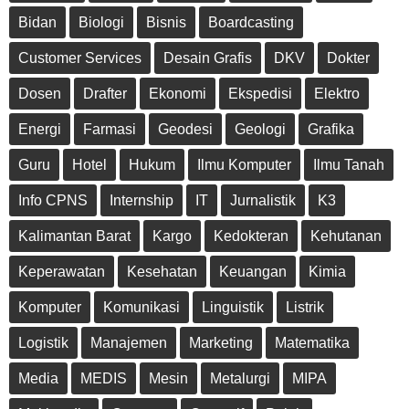
Bidan
Biologi
Bisnis
Boardcasting
Customer Services
Desain Grafis
DKV
Dokter
Dosen
Drafter
Ekonomi
Ekspedisi
Elektro
Energi
Farmasi
Geodesi
Geologi
Grafika
Guru
Hotel
Hukum
Ilmu Komputer
Ilmu Tanah
Info CPNS
Internship
IT
Jurnalistik
K3
Kalimantan Barat
Kargo
Kedokteran
Kehutanan
Keperawatan
Kesehatan
Keuangan
Kimia
Komputer
Komunikasi
Linguistik
Listrik
Logistik
Manajemen
Marketing
Matematika
Media
MEDIS
Mesin
Metalurgi
MIPA