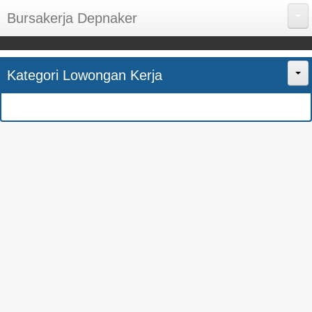
Bursakerja Depnaker
About Me
Kategori Lowongan Kerja
Disclaimer
Home
Privacy Policy
CPNS
Sitemap
BUMN
Contact Us
SMK
SMA
S1
SEMUA JURUSAN