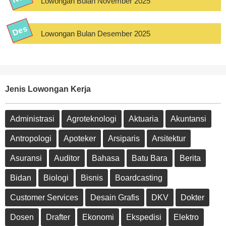
Lowongan Bulan November 2025
Lowongan Bulan Desember 2025
Jenis Lowongan Kerja
Administrasi
Agroteknologi
Aktuaria
Akuntansi
Antropologi
Apoteker
Arsiparis
Arsitektur
Asuransi
Auditor
Bahasa
Batu Bara
Berita
Bidan
Biologi
Bisnis
Boardcasting
Customer Services
Desain Grafis
DKV
Dokter
Dosen
Drafter
Ekonomi
Ekspedisi
Elektro