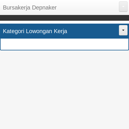
Bursakerja Depnaker
About Me
Kategori Lowongan Kerja
Disclaimer
Home
Privacy Policy
CPNS
Sitemap
BUMN
Contact Us
SMK
SMA
S1
SEMUA JURUSAN