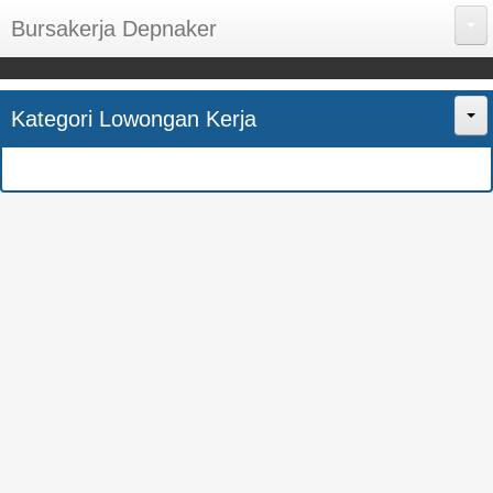
Bursakerja Depnaker
About Me
Kategori Lowongan Kerja
Disclaimer
Home
Privacy Policy
CPNS
Sitemap
BUMN
Contact Us
SMK
SMA
S1
SEMUA JURUSAN