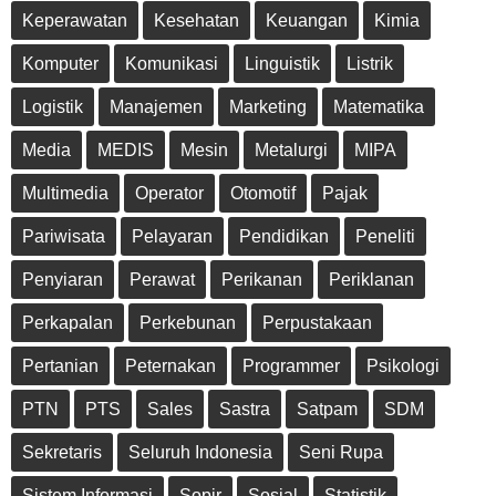
Keperawatan
Kesehatan
Keuangan
Kimia
Komputer
Komunikasi
Linguistik
Listrik
Logistik
Manajemen
Marketing
Matematika
Media
MEDIS
Mesin
Metalurgi
MIPA
Multimedia
Operator
Otomotif
Pajak
Pariwisata
Pelayaran
Pendidikan
Peneliti
Penyiaran
Perawat
Perikanan
Periklanan
Perkapalan
Perkebunan
Perpustakaan
Pertanian
Peternakan
Programmer
Psikologi
PTN
PTS
Sales
Sastra
Satpam
SDM
Sekretaris
Seluruh Indonesia
Seni Rupa
Sistem Informasi
Sopir
Sosial
Statistik