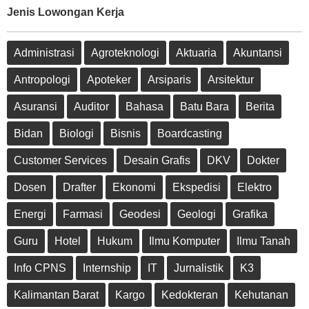
Jenis Lowongan Kerja
Administrasi
Agroteknologi
Aktuaria
Akuntansi
Antropologi
Apoteker
Arsiparis
Arsitektur
Asuransi
Auditor
Bahasa
Batu Bara
Berita
Bidan
Biologi
Bisnis
Boardcasting
Customer Services
Desain Grafis
DKV
Dokter
Dosen
Drafter
Ekonomi
Ekspedisi
Elektro
Energi
Farmasi
Geodesi
Geologi
Grafika
Guru
Hotel
Hukum
Ilmu Komputer
Ilmu Tanah
Info CPNS
Internship
IT
Jurnalistik
K3
Kalimantan Barat
Kargo
Kedokteran
Kehutanan