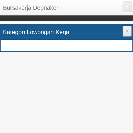
Bursakerja Depnaker
About Me
Kategori Lowongan Kerja
Disclaimer
Home
Privacy Policy
CPNS
Sitemap
BUMN
Contact Us
SMK
SMA
S1
SEMUA JURUSAN